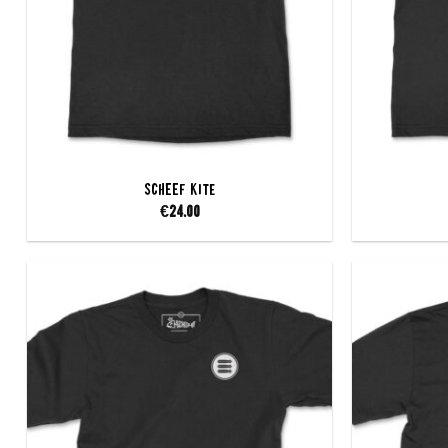
SCHEEF Kite
€
24.00
Add to
wishlist