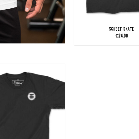
SCHEEF Skate
€
24.00
Add to
wishlist