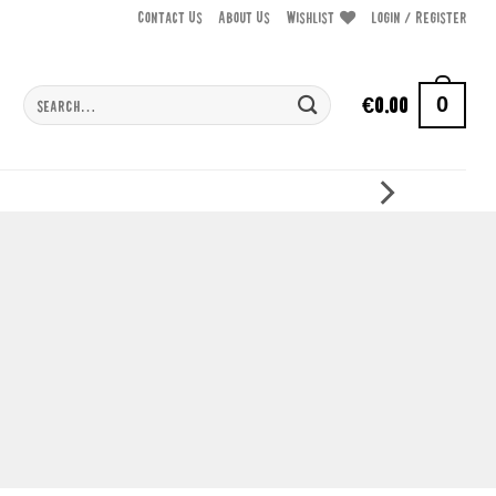
Contact Us
About Us
Wishlist
Login / Register
Search
0
€
0.00
for:
-
MEER INFORMATIE
10% korting op jouw eerste
bestelling!