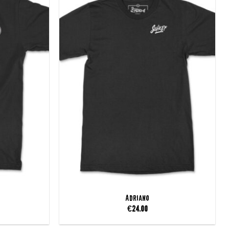
Add to
Add to
wishlist
wishlist
Adriano
€
24.00