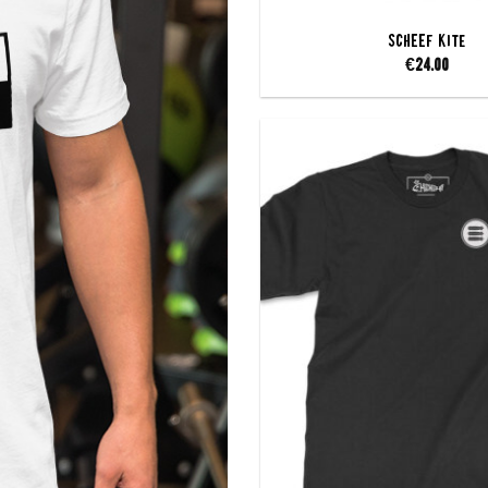
SCHEEF Kite
€
24.00