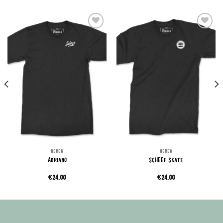
Add to
Add to
wishlist
wishlist
HEREN
HEREN
Adriano
SCHEEF Skate
€
24.00
€
24.00