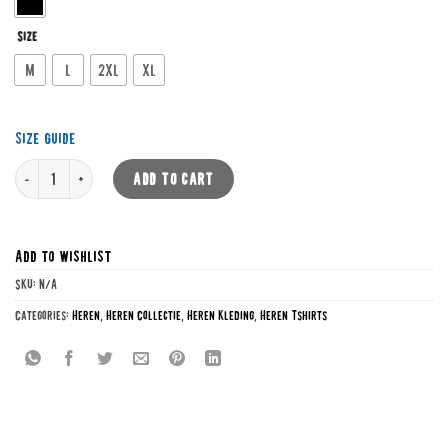
Size
M
L
2XL
XL
Size Guide
New crest zeeschuim wit quantity
ADD TO CART
Add to wishlist
SKU:
N/A
Categories:
Heren
,
Heren Collectie
,
Heren Kleding
,
Heren Tshirts