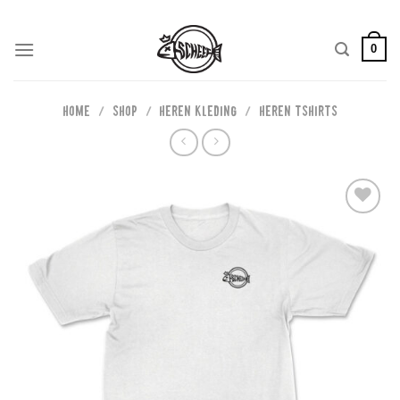
Skip
to
0
content
HOME
/
SHOP
/
HEREN KLEDING
/
HEREN TSHIRTS
Add to
wishlist