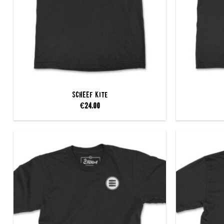
SCHEEF Kite
€
24.00
Add to
wishlist