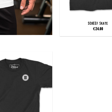
SCHEEF Skate
€
24.00
Add to
wishlist