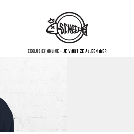
-
MEER INFORMATIE
10% korting op jouw eerst
bestelling!