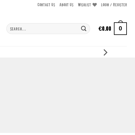
Contact Us
About Us
Wishlist
Login / Register
Search
0
€
0.00
for:
e