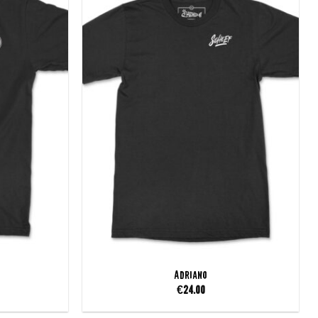
Add to
Add to
wishlist
wishlist
Adriano
€
24.00