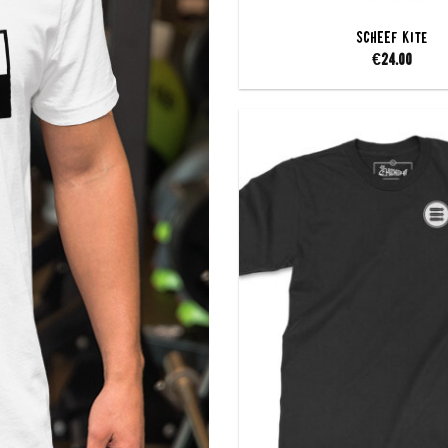
SCHEEF Kite
€
24.00